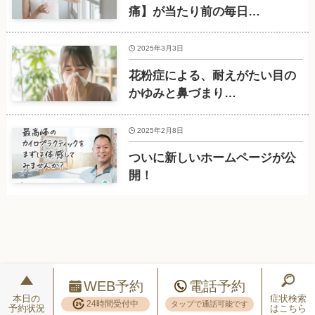
痛】が当たり前の毎日…
2025年3月3日
花粉症による、耐えがたい目の
かゆみと鼻づまり…
2025年2月8日
ついに新しいホームページが公
開！
WEB予約
電話予約
本日の
症状検索
24時間受付中
タップで通話可能です
予約状況
はこちら