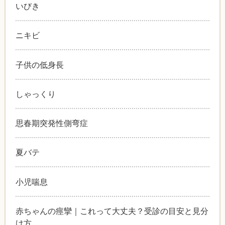
いびき
ニキビ
子供の低身長
しゃっくり
思春期突発性側弯症
夏バテ
小児喘息
赤ちゃんの痙攣｜これって大丈夫？受診の目安と見分
け方