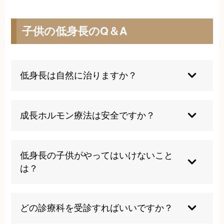
子供の低身長のQ＆A
低身長は自然に治りますか？
遺伝的な要因でない場合でも、放置して自然に改
善するケースは多くありません。原因によっては
成長ホルモン療法は安全ですか？
専門的なアプローチが必要です。
医師管理のもとに行われていますが、注射部位の
痛みや軽度の副作用があることもあります。経過
低身長の子供がやってはいけないこと
観察が欠かせません。
は？
無理なダイエットや極端な生活習慣の乱れ、心身
に負担をかける行動は避けてください。成長の助
どの診療科を受診すればいいですか？
けには健康的な毎日が不可欠です。