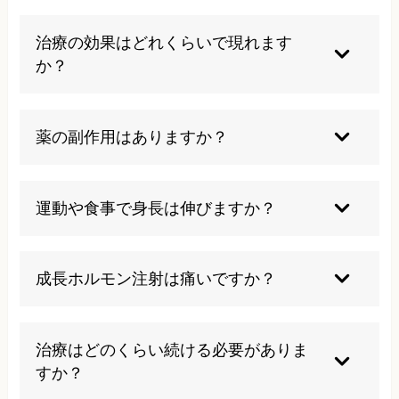
まずは小児科で相談し、必要に応じて小児内分泌
の専門医を紹介されます。早めに受診しましょ
治療の効果はどれくらいで現れます
う。
か？
治療を始めて数ヶ月から数年で身長の伸びが確認
できる事例が多いですが、個人差があります。定
薬の副作用はありますか？
期的に検査を受けることが大切です。
痛みや軽度の副作用が出ることもあるため、医師
の指導と経過観察が欠かせません。重大な副作用
運動や食事で身長は伸びますか？
は稀です。
栄養や運動は成長のサポートにはなりますが、低
身長の根本的な原因までは変えられないこともあ
成長ホルモン注射は痛いですか？
ります。
最近の注射器は痛みが少なくなる工夫がされてい
ますが、子供によって反応も違います。慣れるこ
治療はどのくらい続ける必要がありま
とで気にならなくなる場合がほとんどです。
すか？