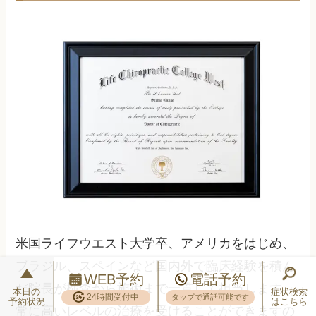
米国ライフウエスト大学卒、アメリカをはじめ、
ブラジル、スペインなど国内外で臨床経験を積ん
WEB予約
電話予約
だ院長が検査から施術まで一貫して担当します。
本日の
症状検索
24時間受付中
タップで通話可能です
予約状況
はこちら
常に高いレベルの治療を受けることができますの