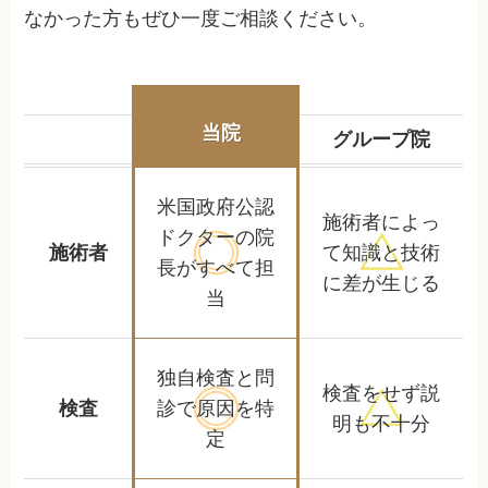
なかった方もぜひ一度ご相談ください。
当院
グループ院
米国政府公認
施術者によっ
ドクターの
院
施術者
て
知識と技術
長がすべて担
に差が生じる
当
独自検査と問
検査をせず
説
検査
診で
原因を特
明も不十分
定