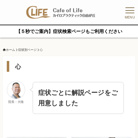
MENU
【５秒でご案内】症状検索ページもご利用ください
ホーム
症状別ページ
心
心
症状ごとに解説ページをご
用意しました
院長：大陰